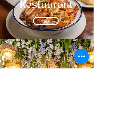
Restaurant
See
Events
See